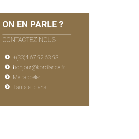
ON EN PARLE ?
CONTACTEZ-NOUS
+(33)4 67 92 63 93
bonjour@kordiance.fr
Me rappeler
Tarifs et plans