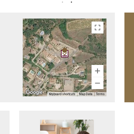
Keyboard shortcuts
Map Data
Terms