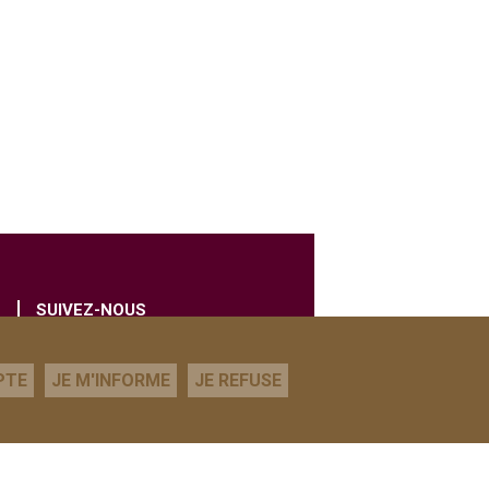
SUIVEZ-NOUS
PTE
JE M'INFORME
JE REFUSE
© Kordiance 2020 - Tous droits réservés